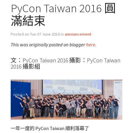
PyCon Taiwan 2016 圓
滿結束
Posted on Tue 07 June 2016 in
announcement
This was originally posted on blogger
here
.
文：PyCon Taiwan 2016 攝影：PyCon Taiwan
2016 攝影組
一年一度的 PyCon Taiwan 順利落幕了