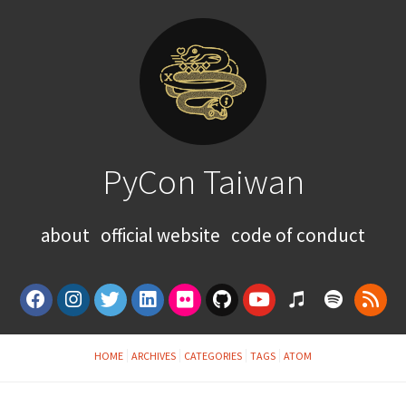
PyCon Taiwan
about
official website
code of conduct
HOME
ARCHIVES
CATEGORIES
TAGS
ATOM